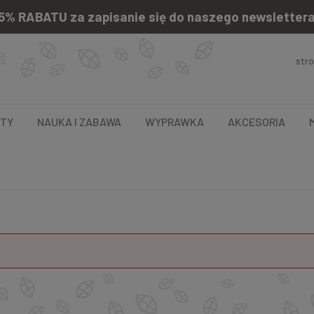
5% RABATU za zapisanie się do naszego newsletter
str
NTY
NAUKA I ZABAWA
WYPRAWKA
AKCESORIA