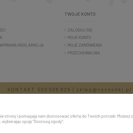
TWOJE KONTO
ŚCI
ZALOGUJ SIĘ
A
MOJE KONTO
WYMIANA/REKLAMACJA
MOJE ZAMÓWIENIA
PRZECHOWALNIA
K O N T A K T 5 0 0 5 0 6 9 2 9 | s k l e p @ c o c o s h k i . p l
anie strony i pomagają nam dostosować ofertę do Twoich potrzeb. Możesz 
, wybierając opcję "Dostosuj zgody".
 statystycznych. W programie służącym do obsługi internetu można zmieni