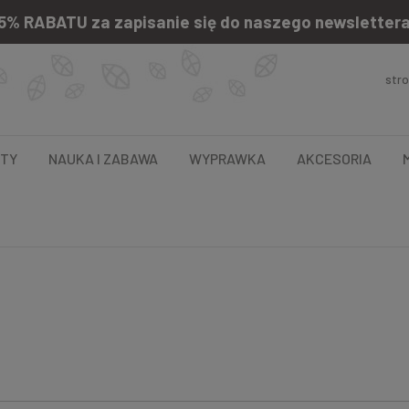
5% RABATU za zapisanie się do naszego newsletter
str
NTY
NAUKA I ZABAWA
WYPRAWKA
AKCESORIA