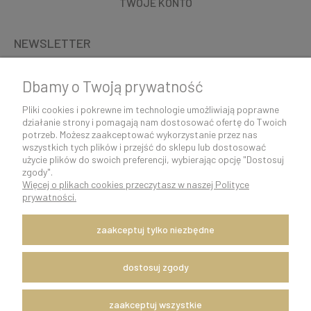
TWOJE KONTO
NEWSLETTER
Dbamy o Twoją prywatność
Pliki cookies i pokrewne im technologie umożliwiają poprawne
działanie strony i pomagają nam dostosować ofertę do Twoich
potrzeb. Możesz zaakceptować wykorzystanie przez nas
wszystkich tych plików i przejść do sklepu lub dostosować
użycie plików do swoich preferencji, wybierając opcję "Dostosuj
zgody".
Więcej o plikach cookies przeczytasz w naszej Polityce
K O N T A K T 5 0 0 5 0 6 9 2 9 | s k l e p @ c o c o s h k i . p l
prywatności.
pokaż pełną wersję strony
zaakceptuj tylko niezbędne
Szybka i sprawna wysyłka w ciągu 24h.
Dostawę zapewnia firma kurierska DPD Polska.
Witaj, nasz sklep internetowy wykorzystuje pliki cookies.
dostosuj zgody
x
Zapisanych za pomocą cookies informacji używamy w celach reklamowych
zaakceptuj wszystkie
i statystycznych. W programie służącym do obsługi internetu można