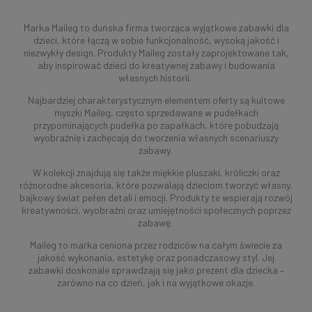
Marka Maileg to duńska firma tworząca wyjątkowe zabawki dla
dzieci, które łączą w sobie funkcjonalność, wysoką jakość i
niezwykły design. Produkty Maileg zostały zaprojektowane tak,
aby inspirować dzieci do kreatywnej zabawy i budowania
własnych historii.
Najbardziej charakterystycznym elementem oferty są kultowe
myszki Maileg, często sprzedawane w pudełkach
przypominających pudełka po zapałkach, które pobudzają
wyobraźnię i zachęcają do tworzenia własnych scenariuszy
zabawy.
W kolekcji znajdują się także miękkie pluszaki, króliczki oraz
różnorodne akcesoria, które pozwalają dzieciom tworzyć własny,
bajkowy świat pełen detali i emocji. Produkty te wspierają rozwój
kreatywności, wyobraźni oraz umiejętności społecznych poprzez
zabawę.
Maileg to marka ceniona przez rodziców na całym świecie za
jakość wykonania, estetykę oraz ponadczasowy styl. Jej
zabawki doskonale sprawdzają się jako prezent dla dziecka –
zarówno na co dzień, jak i na wyjątkowe okazje.