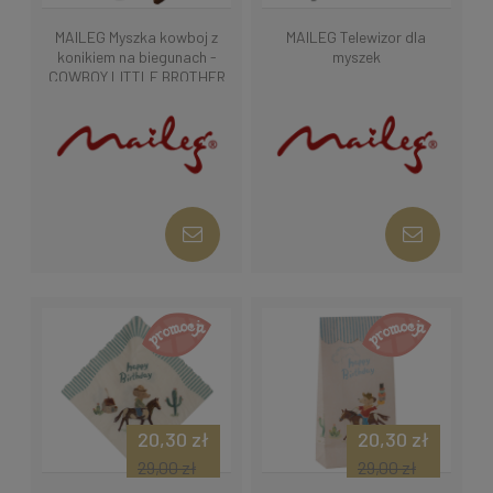
MAILEG Myszka kowboj z
MAILEG Telewizor dla
konikiem na biegunach -
myszek
COWBOY LITTLE BROTHER
20,30 zł
20,30 zł
29,00 zł
29,00 zł