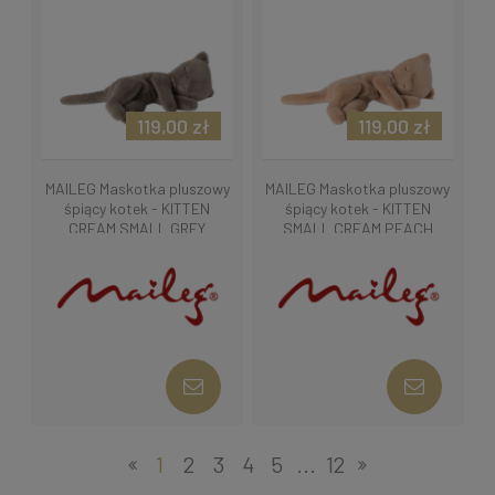
119,00 zł
119,00 zł
MAILEG Maskotka pluszowy
MAILEG Maskotka pluszowy
śpiący kotek - KITTEN
śpiący kotek - KITTEN
CREAM SMALL GREY
SMALL CREAM PEACH
1
2
3
4
5
...
12