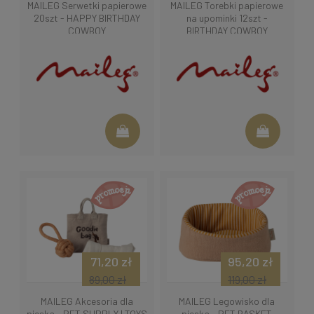
MAILEG Serwetki papierowe
MAILEG Torebki papierowe
20szt - HAPPY BIRTHDAY
na upominki 12szt -
COWBOY
BIRTHDAY COWBOY
71,20 zł
95,20 zł
89,00 zł
119,00 zł
MAILEG Akcesoria dla
MAILEG Legowisko dla
pieska - PET SUPPLY | TOYS
pieska - PET BASKET