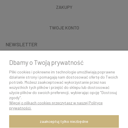
ZAKUPY
TWOJE KONTO
NEWSLETTER
Dbamy o Twoją prywatność
Pliki cookies i pokrewne im technologie umożliwiają poprawne
działanie strony i pomagają nam dostosować ofertę do Twoich
potrzeb. Możesz zaakceptować wykorzystanie przez nas
wszystkich tych plików i przejść do sklepu lub dostosować
użycie plików do swoich preferencji, wybierając opcję "Dostosuj
zgody".
Więcej o plikach cookies przeczytasz w naszej Polityce
K O N T A K T 5 0 0 5 0 6 9 2 9 | s k l e p @ c o c o s h k i . p l
prywatności.
pokaż pełną wersję strony
Szybka i sprawna wysyłka w ciągu 24h.
zaakceptuj tylko niezbędne
Dostawę zapewnia firma kurierska DPD Polska.