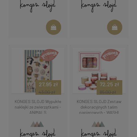
27,95 zł
72,25 zł
43,00 zł
85,00 zł
KONGES SLOJD Wypukłe
KONGES SLOJD Zestaw
naklejki ze zwierzątkami -
dekoracyjnych taśm
ANIMALS
papierowych - WASHI
WONDERLAND