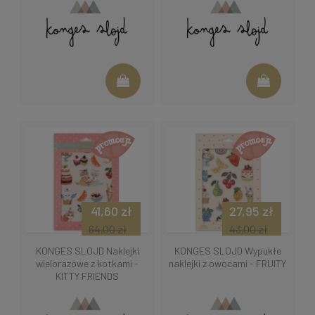
41,60 zł
27,95 zł
64,00 zł
43,00 zł
KONGES SLOJD Naklejki
KONGES SLOJD Wypukłe
wielorazowe z kotkami -
naklejki z owocami - FRUITY
KITTY FRIENDS