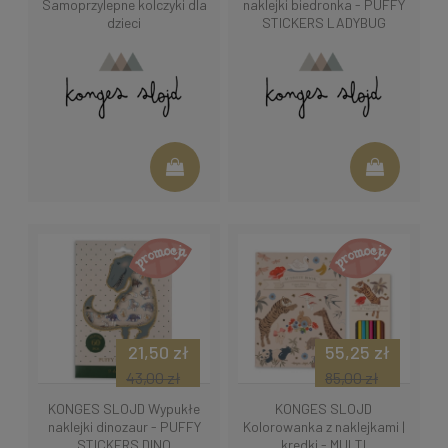
Samoprzylepne kolczyki dla
naklejki biedronka - PUFFY
dzieci
STICKERS LADYBUG
21,50 zł
55,25 zł
43,00 zł
85,00 zł
KONGES SLOJD Wypukłe
KONGES SLOJD
naklejki dinozaur - PUFFY
Kolorowanka z naklejkami |
STICKERS DINO
kredki - MULTI