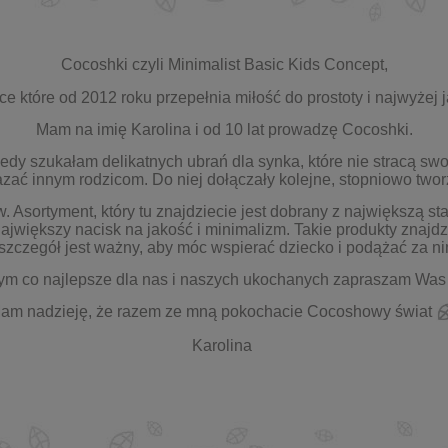
Cocoshki czyli Minimalist Basic Kids Concept,
sce które od 2012 roku przepełnia miłość do prostoty i najwyżej 
Mam na imię Karolina i od 10 lat prowadzę Cocoshki.
edy szukałam delikatnych ubrań dla synka, które nie stracą swo
ać innym rodzicom. Do niej dołączały kolejne, stopniowo twor
sortyment, który tu znajdziecie jest dobrany z największą st
ajwiększy nacisk na jakość i minimalizm. Takie produkty znajd
 szczegół jest ważny, aby móc wspierać dziecko i podążać za 
 tym co najlepsze dla nas i naszych ukochanych zapraszam Was
am nadzieję, że razem ze mną pokochacie Cocoshowy świat
Karolina