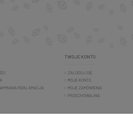
TWOJE KONTO
ŚCI
ZALOGUJ SIĘ
A
MOJE KONTO
WYMIANA/REKLAMACJA
MOJE ZAMÓWIENIA
PRZECHOWALNIA
K O N T A K T 5 0 0 5 0 6 9 2 9 | s k l e p @ c o c o s h k i . p l