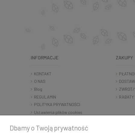
INFORMACJE
ZAKUPY
KONTAKT
PŁATNO
O NAS
DOSTAW
Blog
ZWROT/
REGULAMIN
RABATY
POLITYKA PRYWATNOŚCI
Ustawienia plików cookies
RODO
Dbamy o Twoją prywatność