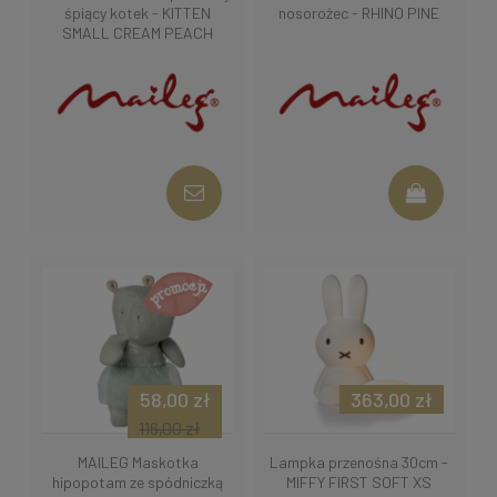
śpiący kotek - KITTEN
nosorożec - RHINO PINE
SMALL CREAM PEACH
58,00 zł
363,00 zł
116,00 zł
MAILEG Maskotka
Lampka przenośna 30cm -
hipopotam ze spódniczką
MIFFY FIRST SOFT XS