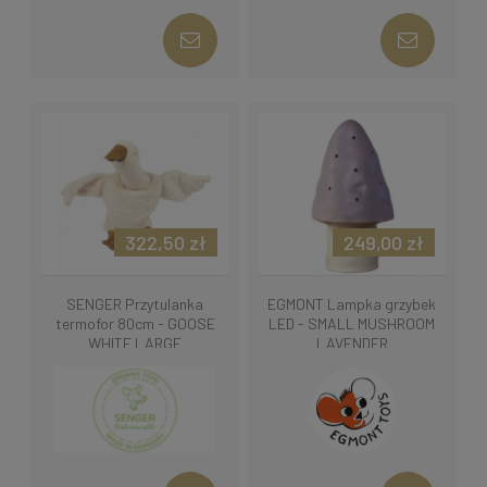
322,50 zł
249,00 zł
SENGER Przytulanka
EGMONT Lampka grzybek
termofor 80cm - GOOSE
LED - SMALL MUSHROOM
WHITE LARGE
LAVENDER