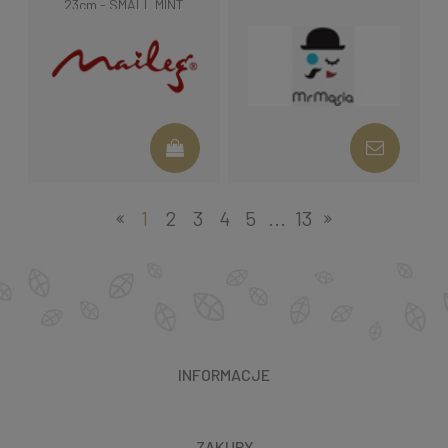
23cm - SMALL MINT
1
2
3
4
5
...
13
INFORMACJE
ZAKUPY