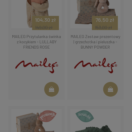
104,30 zł
76,50 zł
149,00 zł
153,00 zł
MAILEG Przytulanka świnka
MAILEG Zestaw prezentowy
z kocykiem - LULLABY
| grzechotka i pieluszka -
FRIENDS ROSE
BUNNY POWDER