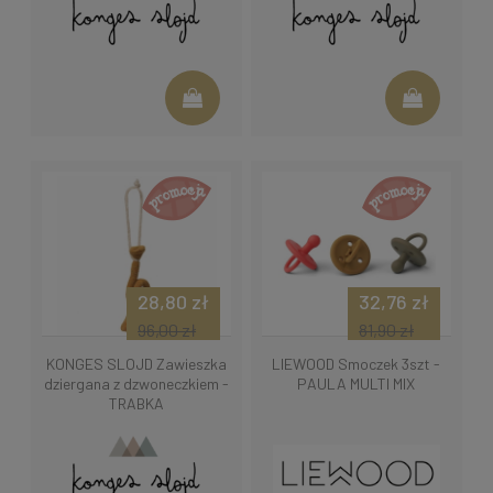
28,80 zł
32,76 zł
96,00 zł
81,90 zł
KONGES SLOJD Zawieszka
LIEWOOD Smoczek 3szt -
dziergana z dzwoneczkiem -
PAULA MULTI MIX
TRĄBKA