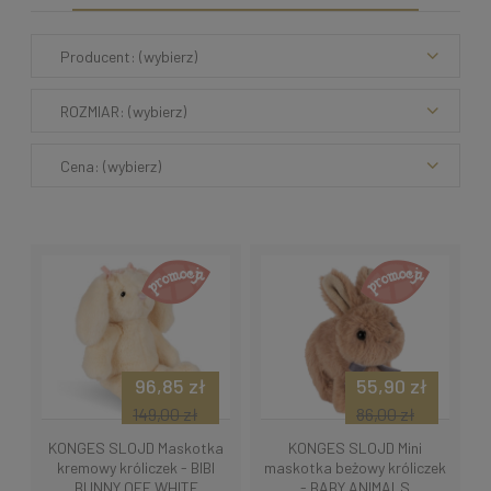
Producent: (wybierz)
ROZMIAR: (wybierz)
Cena: (wybierz)
96,85 zł
55,90 zł
149,00 zł
86,00 zł
KONGES SLOJD Maskotka
KONGES SLOJD Mini
kremowy króliczek - BIBI
maskotka beżowy króliczek
BUNNY OFF WHITE
- BABY ANIMALS