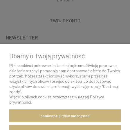
TWOJE KONTO
NEWSLETTER
Dbamy o Twoją prywatność
Pliki cookies i pokrewne im technologie umożliwiają poprawne
działanie strony i pomagają nam dostosować ofertę do Twoich
potrzeb. Możesz zaakceptować wykorzystanie przez nas
wszystkich tych plików i przejść do sklepu lub dostosować
użycie plików do swoich preferencji, wybierając opcję "Dostosuj
zgody".
Więcej o plikach cookies przeczytasz w naszej Polityce
K O N T A K T 5 0 0 5 0 6 9 2 9 | s k l e p @ c o c o s h k i . p l
prywatności.
pokaż pełną wersję strony
Szybka i sprawna wysyłka w ciągu 24h.
zaakceptuj tylko niezbędne
Dostawę zapewnia firma kurierska DPD Polska.