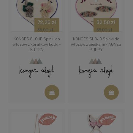
72,25 zł
32,50 zł
85,00 zł
65,00 zł
KONGES SLOJD Spinki do
KONGES SLOJD Spinki do
włosów z koralików kotki -
włosów z pieskami - AGNES
KITTEN
PUPPY