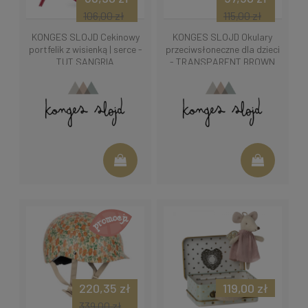
106,00 zł
115,00 zł
KONGES SLOJD Cekinowy
KONGES SLOJD Okulary
portfelik z wisienką | serce -
przeciwsłoneczne dla dzieci
TUT SANGRIA
- TRANSPARENT BROWN
220,35 zł
119,00 zł
339,00 zł