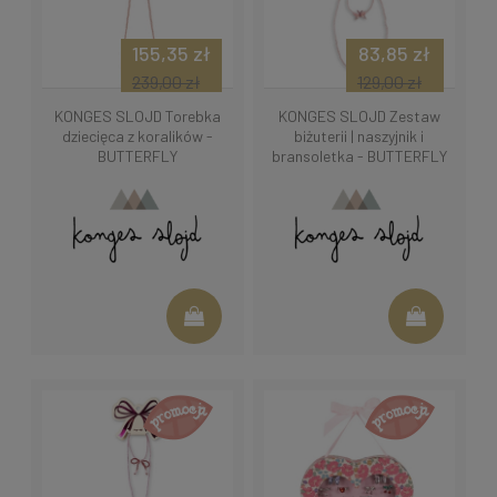
155,35 zł
83,85 zł
239,00 zł
129,00 zł
KONGES SLOJD Torebka
KONGES SLOJD Zestaw
dziecięca z koralików -
biżuterii | naszyjnik i
BUTTERFLY
bransoletka - BUTTERFLY