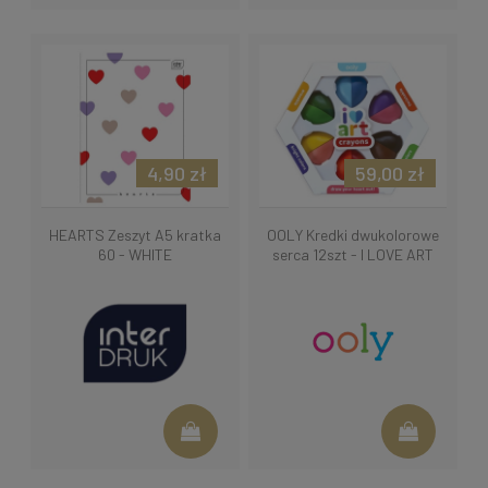
4,90 zł
59,00 zł
HEARTS Zeszyt A5 kratka
OOLY Kredki dwukolorowe
60 - WHITE
serca 12szt - I LOVE ART