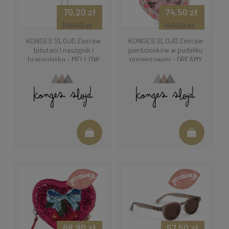
70,20 zł
74,50 zł
108,00 zł
149,00 zł
KONGES SLOJD Zestaw
KONGES SLOJD Zestaw
biżuterii | naszyjnik i
pierścionków w pudełku
bransoletka - MELLOW
prezentowym - DREAMY
ROSE | RIO RED
RING
68,90 zł
57,50 zł