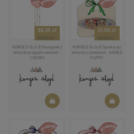
38,35 zł
21,50 zł
59,00 zł
43,00 zł
KONGES SLOJD Naszyjniki |
KONGES SLOJD Spinka do
wisiorki przyjaźni wisienki -
włosów z pieskami - AGNES
CHERRY
PUPPY