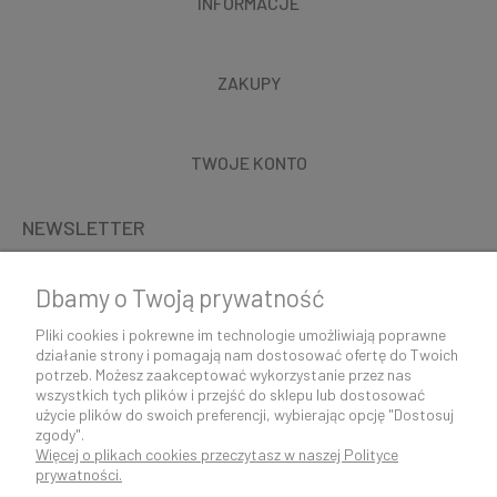
INFORMACJE
ZAKUPY
TWOJE KONTO
NEWSLETTER
Dbamy o Twoją prywatność
Pliki cookies i pokrewne im technologie umożliwiają poprawne
działanie strony i pomagają nam dostosować ofertę do Twoich
potrzeb. Możesz zaakceptować wykorzystanie przez nas
wszystkich tych plików i przejść do sklepu lub dostosować
użycie plików do swoich preferencji, wybierając opcję "Dostosuj
zgody".
Więcej o plikach cookies przeczytasz w naszej Polityce
K O N T A K T 5 0 0 5 0 6 9 2 9 | s k l e p @ c o c o s h k i . p l
prywatności.