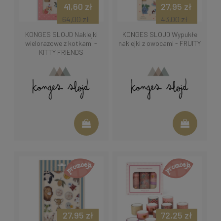
41,60 zł
27,95 zł
64,00 zł
43,00 zł
KONGES SLOJD Naklejki
KONGES SLOJD Wypukłe
wielorazowe z kotkami -
naklejki z owocami - FRUITY
KITTY FRIENDS
27,95 zł
72,25 zł