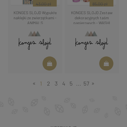
43,00 zł
85,00 zł
KONGES SLOJD Wypukłe
KONGES SLOJD Zestaw
naklejki ze zwierzątkami -
dekoracyjnych taśm
ANIMALS
papierowych - WASHI
WONDERLAND
1
2
3
4
5
...
57