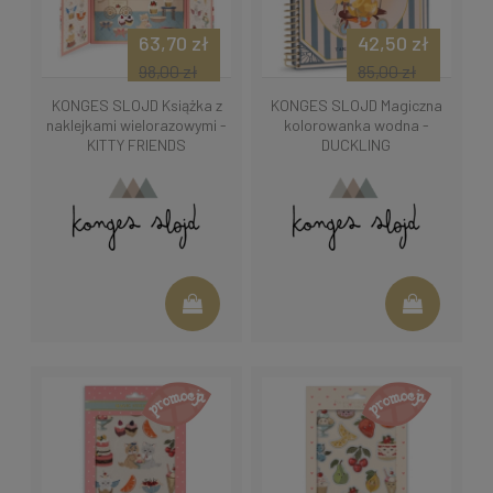
63,70 zł
42,50 zł
98,00 zł
85,00 zł
KONGES SLOJD Książka z
KONGES SLOJD Magiczna
naklejkami wielorazowymi -
kolorowanka wodna -
KITTY FRIENDS
DUCKLING