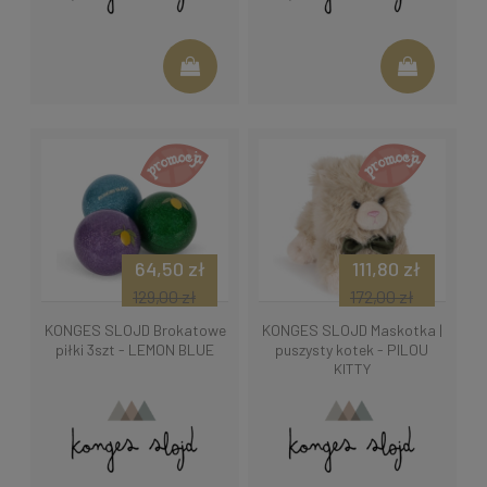
64,50 zł
111,80 zł
129,00 zł
172,00 zł
KONGES SLOJD Brokatowe
KONGES SLOJD Maskotka |
piłki 3szt - LEMON BLUE
puszysty kotek - PILOU
KITTY