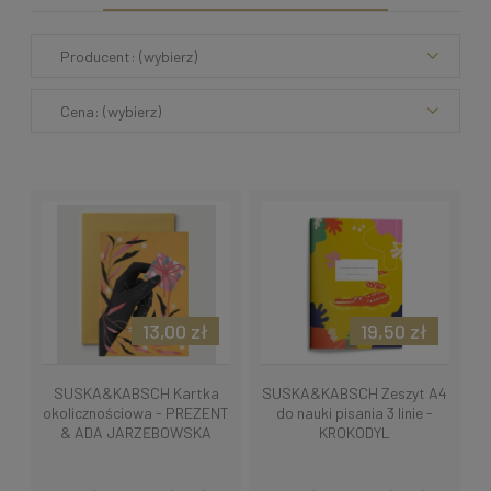
Producent: (wybierz)
Cena: (wybierz)
13,00 zł
19,50 zł
SUSKA&KABSCH Kartka
SUSKA&KABSCH Zeszyt A4
okolicznościowa - PREZENT
do nauki pisania 3 linie -
& ADA JARZĘBOWSKA
KROKODYL