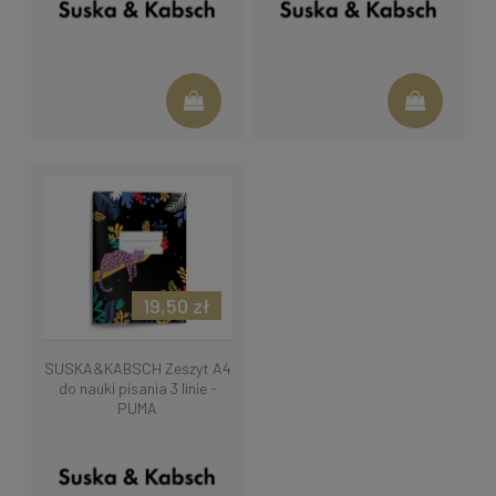
19,50 zł
SUSKA&KABSCH Zeszyt A4
do nauki pisania 3 linie -
PUMA