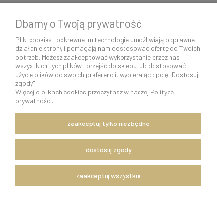
Dbamy o Twoją prywatność
Pliki cookies i pokrewne im technologie umożliwiają poprawne
działanie strony i pomagają nam dostosować ofertę do Twoich
potrzeb. Możesz zaakceptować wykorzystanie przez nas
wszystkich tych plików i przejść do sklepu lub dostosować
użycie plików do swoich preferencji, wybierając opcję "Dostosuj
zgody".
Więcej o plikach cookies przeczytasz w naszej Polityce
K O N T A K T 5 0 0 5 0 6 9 2 9 | s k l e p @ c o c o s h k i . p l
prywatności.
pokaż pełną wersję strony
zaakceptuj tylko niezbędne
Szybka i sprawna wysyłka w ciągu 24h.
Dostawę zapewnia firma kurierska DPD Polska.
Witaj, nasz sklep internetowy wykorzystuje pliki cookies.
dostosuj zgody
x
Zapisanych za pomocą cookies informacji używamy w celach reklamowych
zaakceptuj wszystkie
i statystycznych. W programie służącym do obsługi internetu można
zmienić ustawienia dotyczące cookies. Korzystanie z naszych serwisów
internetowych bez zmiany ustawień dotyczących cookies oznacza, że będą
one zapisane w pamięci urządzenia. Więcej informacji można znaleźć w
naszym REGULAMINIE sklepu.