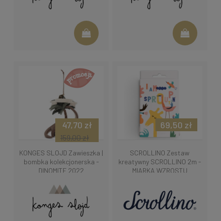
47,70 zł
69,50 zł
159,00 zł
KONGES SLOJD Zawieszka |
SCROLLINO Zestaw
bombka kolekcjonerska -
kreatywny SCROLLINO 2m -
DINOMITE 2022
MIARKA WZROSTU