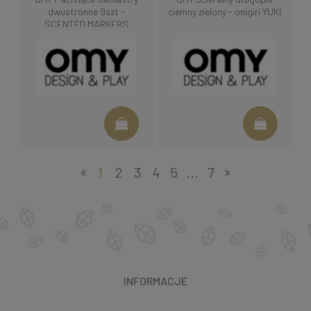
dwustronne 9szt -
ciemny zielony - onigiri YUKI
SCENTED MARKERS
1
2
3
4
5
...
7
INFORMACJE