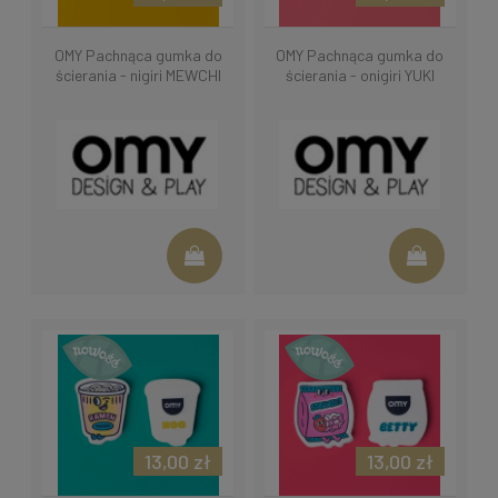
OMY Pachnąca gumka do
OMY Pachnąca gumka do
ścierania - nigiri MEWCHI
ścierania - onigiri YUKI
13,00 zł
13,00 zł