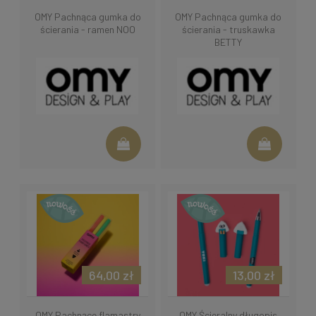
OMY Pachnąca gumka do
OMY Pachnąca gumka do
ścierania - ramen NOO
ścierania - truskawka
BETTY
64,00 zł
13,00 zł
OMY Pachnące flamastry
OMY Ścieralny długopis