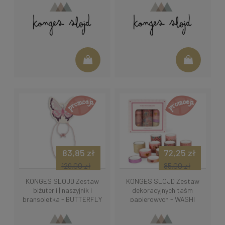
83,85 zł
72,25 zł
129,00 zł
85,00 zł
KONGES SLOJD Zestaw
KONGES SLOJD Zestaw
biżuterii | naszyjnik i
dekoracyjnych taśm
bransoletka - BUTTERFLY
papierowych - WASHI
WONDERLAND