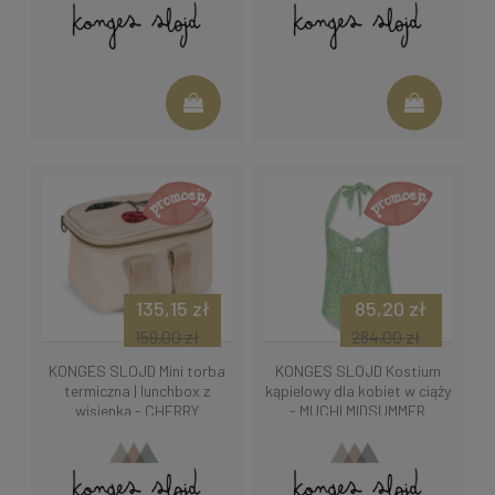
135,15 zł
85,20 zł
159,00 zł
284,00 zł
KONGES SLOJD Mini torba
KONGES SLOJD Kostium
termiczna | lunchbox z
kąpielowy dla kobiet w ciąży
wisienką - CHERRY
- MUCHI MIDSUMMER