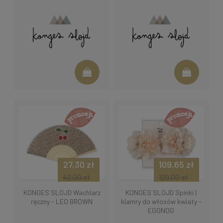
27,30 zł
109,65 zł
42,00 zł
129,00 zł
KONGES SLOJD Wachlarz
KONGES SLOJD Spinki |
ręczny - LEO BROWN
klamry do włosów kwiaty -
EGGNOG