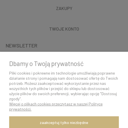
ZAKUPY
TWOJE KONTO
NEWSLETTER
Dbamy o Twoją prywatność
Pliki cookies i pokrewne im technologie umożliwiają poprawne
działanie strony i pomagają nam dostosować ofertę do Twoich
potrzeb. Możesz zaakceptować wykorzystanie przez nas
wszystkich tych plików i przejść do sklepu lub dostosować
użycie plików do swoich preferencji, wybierając opcję "Dostosuj
zgody".
Więcej o plikach cookies przeczytasz w naszej Polityce
K O N T A K T 5 0 0 5 0 6 9 2 9 | s k l e p @ c o c o s h k i . p l
prywatności.
pokaż pełną wersję strony
Szybka i sprawna wysyłka w ciągu 24h.
zaakceptuj tylko niezbędne
Dostawę zapewnia firma kurierska DPD Polska.