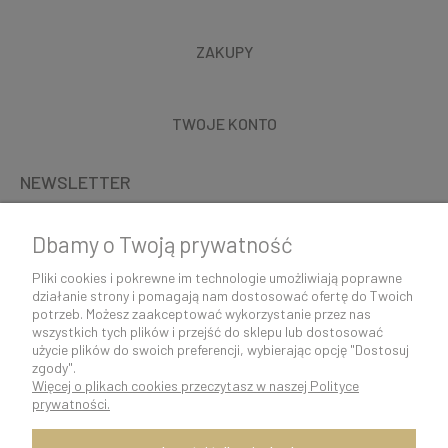
ZAKUPY
TWOJE KONTO
NEWSLETTER
Dbamy o Twoją prywatność
Pliki cookies i pokrewne im technologie umożliwiają poprawne
działanie strony i pomagają nam dostosować ofertę do Twoich
potrzeb. Możesz zaakceptować wykorzystanie przez nas
wszystkich tych plików i przejść do sklepu lub dostosować
użycie plików do swoich preferencji, wybierając opcję "Dostosuj
zgody".
Więcej o plikach cookies przeczytasz w naszej Polityce
K O N T A K T 5 0 0 5 0 6 9 2 9 | s k l e p @ c o c o s h k i . p l
prywatności.
pokaż pełną wersję strony