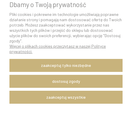
Taczka dla koni na kiju ASTRUP
Dbamy o Twoją prywatność
Pliki cookies i pokrewne im technologie umożliwiają poprawne
działanie strony i pomagają nam dostosować ofertę do Twoich
potrzeb. Możesz zaakceptować wykorzystanie przez nas
wszystkich tych plików i przejść do sklepu lub dostosować
użycie plików do swoich preferencji, wybierając opcję "Dostosuj
zgody".
Więcej o plikach cookies przeczytasz w naszej Polityce
prywatności.
zaakceptuj tylko niezbędne
Opinie o produkcie (0)
dostosuj zgody
zaakceptuj wszystkie