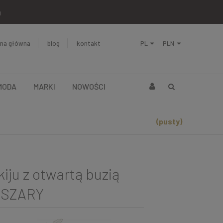
a
ona główna
blog
kontakt
MODA
MARKI
NOWOŚCI
(pusty)
iju z otwartą buzią
 SZARY