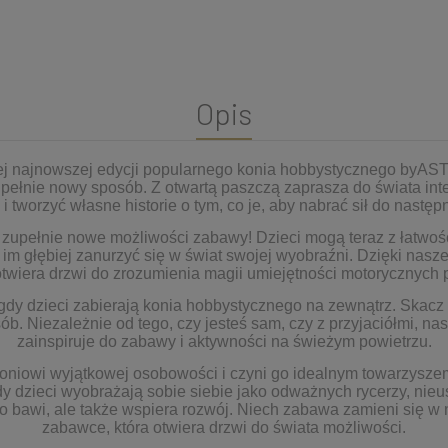
Opis
zej najnowszej edycji popularnego konia hobbystycznego by
pełnie nowy sposób. Z otwartą paszczą zaprasza do świata inte
tworzyć własne historie o tym, co je, aby nabrać sił do nastę
 zupełnie nowe możliwości zabawy! Dzieci mogą teraz z łatwośc
 im głębiej zanurzyć się w świat swojej wyobraźni. Dzięki nas
otwiera drzwi do zrozumienia magii umiejętności motorycznych
dy dzieci zabierają konia hobbystycznego na zewnątrz. Skacz 
 Niezależnie od tego, czy jesteś sam, czy z przyjaciółmi, nas
zainspiruje do zabawy i aktywności na świeżym powietrzu.
koniowi wyjątkowej osobowości i czyni go idealnym towarzysze
 gdy dzieci wyobrażają sobie siebie jako odważnych rycerzy, ni
ko bawi, ale także wspiera rozwój. Niech zabawa zamieni się w n
zabawce, która otwiera drzwi do świata możliwości.