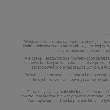
Wejdź do świata zabawy i wyobraźni dzięki nas
konia hobbystycznego łączy zabawę i rozwój w zu
naszym zestawem do karmienia i 
Ale czekaj, jest zwrot: zdejmowany ogon stwarza
zabawkę bardziej uniwersalną, ale także pozwala
szczotkować ogony jak prawdziwy koń, a to 
Pozwól dzieciom uwolnić zdolności motoryczne, g
zdrowych ćwiczeń w zabawny i zabawny sposób.
Charakterystyczny biały błysk na czole nadaje 
bardziej realistyczne niż kiedykolwiek wcześniej,
Podaruj swojemu dziecku prezent, który nie tyl