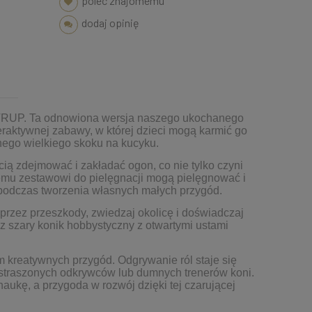
poleć znajomemu
dodaj opinię
ASTRUP. Ta odnowiona wersja naszego ukochanego
raktywnej zabawy, w której dzieci mogą karmić go
pnego wielkiego skoku na kucyku.
ią zdejmować i zakładać ogon, co nie tylko czyni
zemu zestawowi do pielęgnacji mogą pielęgnować i
 podczas tworzenia własnych małych przygód.
przez przeszkody, zwiedzaj okolicę i doświadczaj
z szary konik hobbystyczny z otwartymi ustami
m kreatywnych przygód. Odgrywanie ról staje się
eustraszonych odkrywców lub dumnych trenerów koni.
aukę, a przygoda w rozwój dzięki tej czarującej