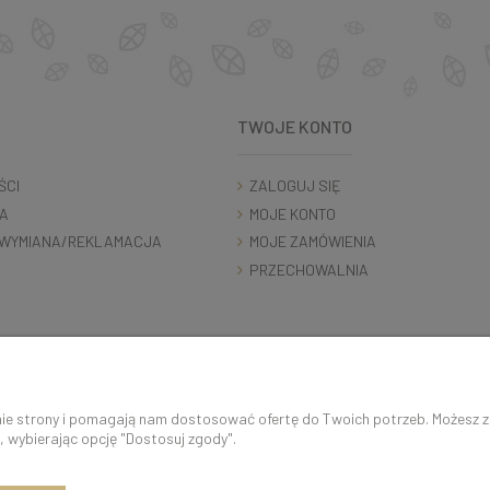
TWOJE KONTO
ŚCI
ZALOGUJ SIĘ
A
MOJE KONTO
WYMIANA/REKLAMACJA
MOJE ZAMÓWIENIA
PRZECHOWALNIA
K O N T A K T 5 0 0 5 0 6 9 2 9 | s k l e p @ c o c o s h k i . p l
anie strony i pomagają nam dostosować ofertę do Twoich potrzeb. Możesz 
, wybierając opcję "Dostosuj zgody".