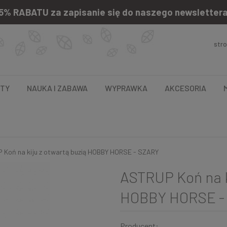
5% RABATU za zapisanie się do naszego newsletter
str
NTY
NAUKA I ZABAWA
WYPRAWKA
AKCESORIA
 Koń na kiju z otwartą buzią HOBBY HORSE - SZARY
ASTRUP Koń na k
HOBBY HORSE -
Producent: