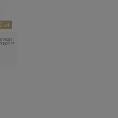
0 zł
ą buzią
R N2025