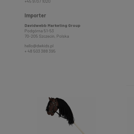
+45 9737 1020
Importer
Davidwebb Marketing Group
Podgórna 51-53
70-205 Szczecin, Polska
hello@dwkids.pl
+ 48 503 388 395