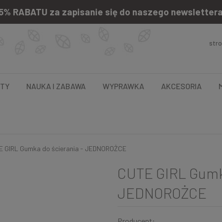
5% RABATU za zapisanie się do naszego newsletter
str
NTY
NAUKA I ZABAWA
WYPRAWKA
AKCESORIA
 GIRL Gumka do ścierania - JEDNOROŻCE
CUTE GIRL Gumka
JEDNOROŻCE
Producent: