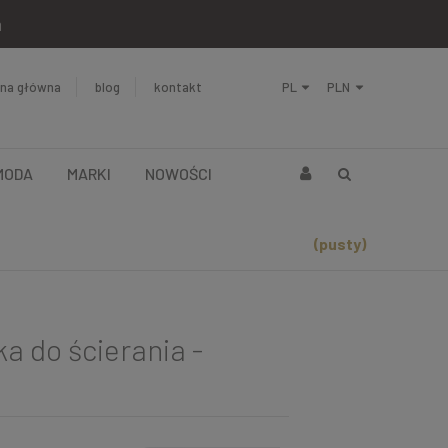
a
ona główna
blog
kontakt
MODA
MARKI
NOWOŚCI
(pusty)
 do ścierania -