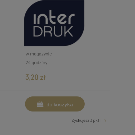
w magazynie
24 godziny
3,20 zł
do koszyka
Zyskujesz
3
pkt [
?
]