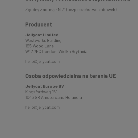
Zgodny z normą EN 71 (bezpieczeństwo zabawek).
Producent
Jellycat Limited
Westworks Building
195 Wood Lane
W12 7FQ London, Wielka Brytania
hello@jellycat.com
Osoba odpowiedzialna na terenie UE
Jellycat Europe BV
Kingsfordweg 151
1043 GR Amsterdam, Holandia
hello@jellycat.com