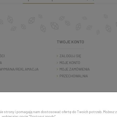
TWOJE KONTO
ŚCI
ZALOGUJ SIĘ
A
MOJE KONTO
WYMIANA/REKLAMACJA
MOJE ZAMÓWIENIA
PRZECHOWALNIA
K O N T A K T 5 0 0 5 0 6 9 2 9 | s k l e p @ c o c o s h k i . p l
anie strony i pomagają nam dostosować ofertę do Twoich potrzeb. Możesz 
, wybierając opcję "Dostosuj zgody".