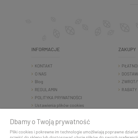
INFORMACJE
ZAKUPY
KONTAKT
PŁATNO
O NAS
DOSTAW
Blog
ZWROT/
REGULAMIN
RABATY
POLITYKA PRYWATNOŚCI
Ustawienia plików cookies
RODO
Dbamy o Twoją prywatność
Pliki cookies i pokrewne im technologie umożliwiają poprawne dział
przejść do sklepu lub dostosować użycie plików do swoich preferencji