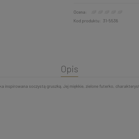
Ocena:
Kod produktu:
31-5536
Opis
nspirowana soczystą gruszką. Jej miękkie, zielone futerko, charakterystyc