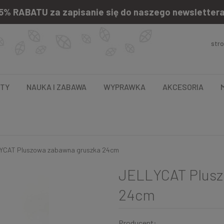
5% RABATU za zapisanie się do naszego newsletter
str
NTY
NAUKA I ZABAWA
WYPRAWKA
AKCESORIA
YCAT Pluszowa zabawna gruszka 24cm
JELLYCAT Plusz
24cm
Producent: