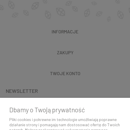
INFORMACJE
ZAKUPY
TWOJE KONTO
NEWSLETTER
Dbamy o Twoją prywatność
Pliki cookies i pokrewne im technologie umożliwiają poprawne
działanie strony i pomagają nam dostosować ofertę do Twoich
potrzeb. Możesz zaakceptować wykorzystanie przez nas