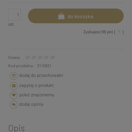
do koszyka
szt.
Zyskujesz
96
pkt [
?
]
Ocena:
Kod produktu:
31-5821
dodaj do przechowalni
zapytaj o produkt
poleć znajomemu
dodaj opinię
Opis