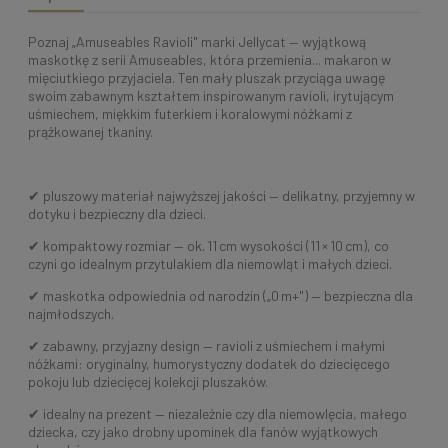
Poznaj „Amuseables Ravioli" marki Jellycat — wyjątkową
maskotkę z serii Amuseables, która przemienia... makaron w
mięciutkiego przyjaciela. Ten mały pluszak przyciąga uwagę
swoim zabawnym kształtem inspirowanym ravioli, irytującym
uśmiechem, miękkim futerkiem i koralowymi nóżkami z
prążkowanej tkaniny.
✔ pluszowy materiał najwyższej jakości — delikatny, przyjemny w
dotyku i bezpieczny dla dzieci.
✔ kompaktowy rozmiar — ok. 11 cm wysokości (11 × 10 cm), co
czyni go idealnym przytulakiem dla niemowląt i małych dzieci.
✔ maskotka odpowiednia od narodzin („0 m+") — bezpieczna dla
najmłodszych.
✔ zabawny, przyjazny design — ravioli z uśmiechem i małymi
nóżkami: oryginalny, humorystyczny dodatek do dziecięcego
pokoju lub dziecięcej kolekcji pluszaków.
✔ idealny na prezent — niezależnie czy dla niemowlęcia, małego
dziecka, czy jako drobny upominek dla fanów wyjątkowych