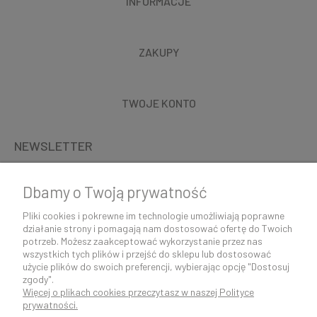
INFORMACJE
ZAKUPY
TWOJE KONTO
NEWSLETTER
Dbamy o Twoją prywatność
Pliki cookies i pokrewne im technologie umożliwiają poprawne
działanie strony i pomagają nam dostosować ofertę do Twoich
potrzeb. Możesz zaakceptować wykorzystanie przez nas
wszystkich tych plików i przejść do sklepu lub dostosować
użycie plików do swoich preferencji, wybierając opcję "Dostosuj
zgody".
Więcej o plikach cookies przeczytasz w naszej Polityce
K O N T A K T 5 0 0 5 0 6 9 2 9 | s k l e p @ c o c o s h k i . p l
prywatności.