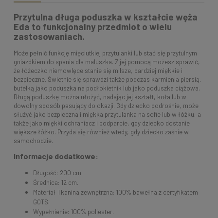
Przytulna długa poduszka w kształcie węża
Eda to funkcjonalny przedmiot o wielu
zastosowaniach.
Może pełnić funkcję mięciutkiej przytulanki lub stać się przytulnym
gniazdkiem do spania dla maluszka. Z jej pomocą możesz sprawić,
że łóżeczko niemowlęce stanie się milsze, bardziej miękkie i
bezpieczne. Świetnie się sprawdzi także podczas karmienia piersią,
butelką jako poduszka na podłokietnik lub jako poduszka ciążowa.
Długą poduszkę można ułożyć, nadając jej kształt, koła lub w
dowolny sposób pasujący do okazji. Gdy dziecko podrośnie, może
służyć jako bezpieczna i miękka przytulanka na sofie lub w łóżku, a
także jako miękki ochraniacz i podparcie, gdy dziecko dostanie
większe łóżko. Przyda się również wtedy, gdy dziecko zaśnie w
samochodzie.
Informacje dodatkowe:
Długość: 200 cm.
Średnica: 12 cm.
Materiał Tkanina zewnętrzna: 100% bawełna z certyfikatem
GOTS.
Wypełnienie: 100% poliester.