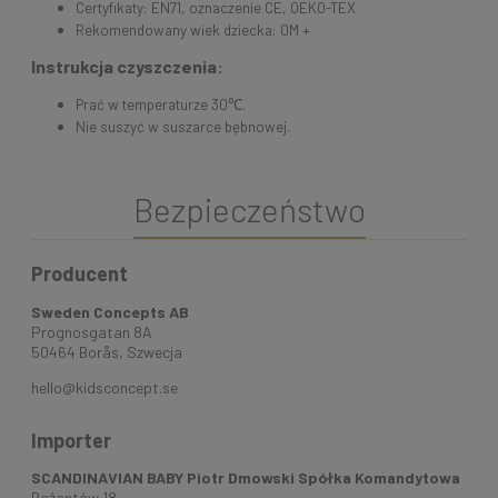
Certyfikaty: EN71, oznaczenie CE, OEKO-TEX
Rekomendowany wiek dziecka: 0M +
Instrukcja czyszczenia:
Prać w temperaturze 30℃.
Nie suszyć w suszarce bębnowej.
Bezpieczeństwo
Producent
Sweden Concepts AB
Prognosgatan 8A
50464 Borås, Szwecja
hello@kidsconcept.se
Importer
SCANDINAVIAN BABY Piotr Dmowski Spółka Komandytowa
Bażantów 18