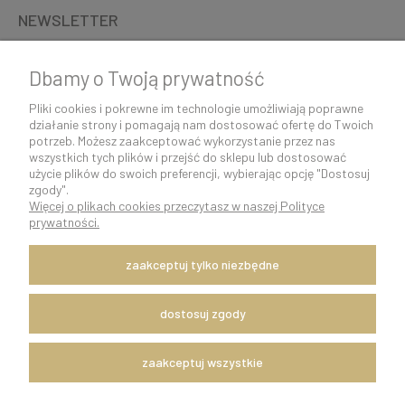
NEWSLETTER
Dbamy o Twoją prywatność
Pliki cookies i pokrewne im technologie umożliwiają poprawne
działanie strony i pomagają nam dostosować ofertę do Twoich
potrzeb. Możesz zaakceptować wykorzystanie przez nas
wszystkich tych plików i przejść do sklepu lub dostosować
użycie plików do swoich preferencji, wybierając opcję "Dostosuj
zgody".
Więcej o plikach cookies przeczytasz w naszej Polityce
K O N T A K T 5 0 0 5 0 6 9 2 9 | s k l e p @ c o c o s h k i . p l
prywatności.
pokaż pełną wersję strony
zaakceptuj tylko niezbędne
Szybka i sprawna wysyłka w ciągu 24h.
Dostawę zapewnia firma kurierska DPD Polska.
Witaj, nasz sklep internetowy wykorzystuje pliki cookies.
dostosuj zgody
x
Zapisanych za pomocą cookies informacji używamy w celach reklamowych
zaakceptuj wszystkie
i statystycznych. W programie służącym do obsługi internetu można
zmienić ustawienia dotyczące cookies. Korzystanie z naszych serwisów
internetowych bez zmiany ustawień dotyczących cookies oznacza, że będą