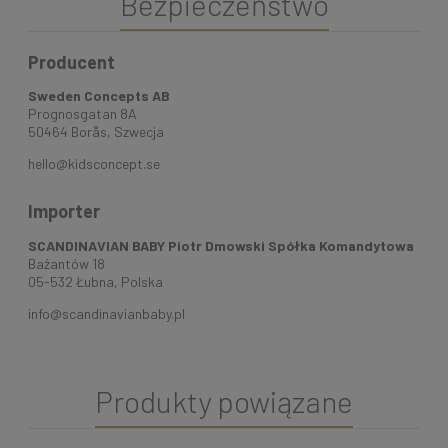
Bezpieczeństwo
Producent
Sweden Concepts AB
Prognosgatan 8A
50464 Borås, Szwecja
hello@kidsconcept.se
Importer
SCANDINAVIAN BABY Piotr Dmowski Spółka Komandytowa
Bażantów 18
05-532 Łubna, Polska
info@scandinavianbaby.pl
Produkty powiązane