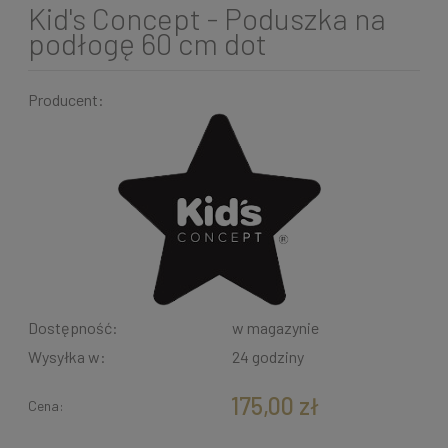
Kid's Concept - Poduszka na
podłogę 60 cm dot
Producent:
Dostępność:
w magazynie
Wysyłka w:
24 godziny
175,00 zł
Cena: