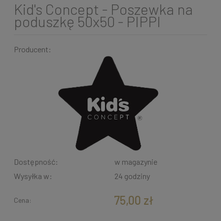
Kid's Concept - Poszewka na
poduszkę 50x50 - PIPPI
Producent:
Dostępność:
w magazynie
Wysyłka w:
24 godziny
75,00 zł
Cena: