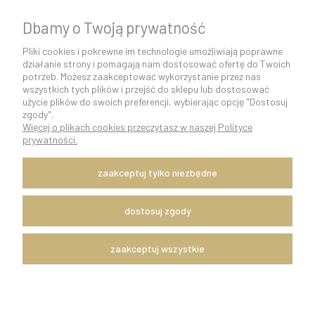
Dbamy o Twoją prywatność
Pliki cookies i pokrewne im technologie umożliwiają poprawne
działanie strony i pomagają nam dostosować ofertę do Twoich
potrzeb. Możesz zaakceptować wykorzystanie przez nas
wszystkich tych plików i przejść do sklepu lub dostosować
użycie plików do swoich preferencji, wybierając opcję "Dostosuj
zgody".
Więcej o plikach cookies przeczytasz w naszej Polityce
K O N T A K T 5 0 0 5 0 6 9 2 9 | s k l e p @ c o c o s h k i . p l
prywatności.
pokaż pełną wersję strony
Szybka i sprawna wysyłka w ciągu 24h.
zaakceptuj tylko niezbędne
Dostawę zapewnia firma kurierska DPD Polska.
Witaj, nasz sklep internetowy wykorzystuje pliki cookies.
dostosuj zgody
x
Zapisanych za pomocą cookies informacji używamy w celach reklamowych
zaakceptuj wszystkie
i statystycznych. W programie służącym do obsługi internetu można
zmienić ustawienia dotyczące cookies. Korzystanie z naszych serwisów
internetowych bez zmiany ustawień dotyczących cookies oznacza, że będą
one zapisane w pamięci urządzenia. Więcej informacji można znaleźć w
naszym REGULAMINIE sklepu.