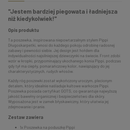
"Jestem bardziej piegowata i ładniejsza
niż kiedykolwiek!"
Opis produktu
Ta poszewka, inspirowana niepowtarzalnym stylem Pippi
Długoskarpetki, wnosi do każdego pokoju odrobinę radosnej
zabawy i pewności siebie. Jej design jest hołdem dla
indywidualności najsilniejszej dziewczynki na świecie. Front zdobi
wzór w kropki, przypominający ukochanego konia Pippi, podczas
gdy tył ma ciepły, pomarańczowy kolor, nawiązujący do jej
charakterystycznych, rudych włosów.
Każdy róg poszewki został wykończony uroczym, plecionym
detalem, który idealnie naśladuje kultowe warkocze Pippi.
Poszewka posiada certyfikat GOTS, co gwarantuje najwyższą
jakość bawełny organicznej i bezpieczeństwo dla skóry.
Wyposażona jest w zamek błyskawiczny, który ułatwia jej
zdejmowanie i pranie.
Zestaw zawiera
1x Poszewka na poduszkę Pippi