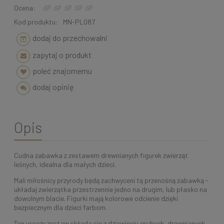
Ocena:
Kod produktu:
MN-PL087
dodaj do przechowalni
zapytaj o produkt
poleć znajomemu
dodaj opinię
Opis
Cudna zabawka z zestawem drewnianych figurek zwierząt
leśnych, idealna dla małych dzieci.
Mali miłośnicy przyrody będą zachwyceni tą przenośną zabawką -
układaj zwierzątka przestrzennie jedno na drugim, lub płasko na
dowolnym blacie. Figurki mają kolorowe odcienie dzięki
bezpiecznym dla dzieci farbom.
Ten uroczy zestaw składa się z dziewięciu grubych, drewnianych