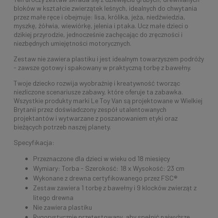
bloków w kształcie zwierzątek leśnych, idealnych do chwytania
przez małe ręce i obejmuje: lisa, królika, jeża, niedźwiedzia,
myszkę, żółwia, wiewiórkę, jelenia i ptaka. Ucz małe dzieci o
dzikiej przyrodzie, jednocześnie zachęcając do zręczności i
niezbędnych umiejętności motorycznych.
Zestaw nie zawiera plastiku i jest idealnym towarzyszem podróży
- zawsze gotowy i spakowany w praktyczną torbę z bawełny.
Twoje dziecko rozwija wyobraźnię i kreatywność tworząc
niezliczone scenariusze zabawy, które oferuje ta zabawka.
Wszystkie produkty marki Le Toy Van są projektowane w Wielkiej
Brytanii przez doświadczony zespół utalentowanych
projektantów i wytwarzane z poszanowaniem etyki oraz
bieżących potrzeb naszej planety.
Specyfikacja:
Przeznaczone dla dzieci w wieku od 18 miesięcy
Wymiary: Torba - Szerokość: 18 x Wysokość: 23 cm
Wykonane z drewna certyfikowanego przez FSC®
Zestaw zawiera 1 torbę z bawełny i 9 klocków zwierząt z
litego drewna
Nie zawiera plastiku
Rygorystycznie przetestowany, aby spełnić najwyższe