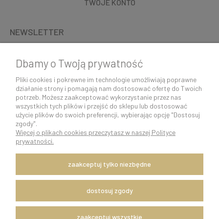
TWOJE KONTO
NEWSLETTER
Dbamy o Twoją prywatność
Pliki cookies i pokrewne im technologie umożliwiają poprawne
działanie strony i pomagają nam dostosować ofertę do Twoich
potrzeb. Możesz zaakceptować wykorzystanie przez nas
wszystkich tych plików i przejść do sklepu lub dostosować
użycie plików do swoich preferencji, wybierając opcję "Dostosuj
zgody".
Więcej o plikach cookies przeczytasz w naszej Polityce
K O N T A K T 5 0 0 5 0 6 9 2 9 | s k l e p @ c o c o s h k i . p l
prywatności.
pokaż pełną wersję strony
zaakceptuj tylko niezbędne
Szybka i sprawna wysyłka w ciągu 24h.
Dostawę zapewnia firma kurierska DPD Polska.
Witaj, nasz sklep internetowy wykorzystuje pliki cookies.
dostosuj zgody
x
Zapisanych za pomocą cookies informacji używamy w celach reklamowych
zaakceptuj wszystkie