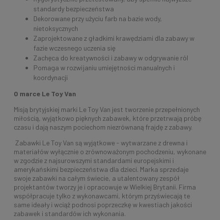
standardy bezpieczeństwa
Dekorowane przy użyciu farb na bazie wody,
nietoksycznych
Zaprojektowane z gładkimi krawędziami dla zabawy w
fazie wczesnego uczenia się
Zachęca do kreatywności i zabawy w odgrywanie ról
Pomaga w rozwijaniu umiejętności manualnych i
koordynacji
O marce Le Toy Van
Misją brytyjskiej marki Le Toy Van jest tworzenie przepełnionych
miłością, wyjątkowo pięknych zabawek, które przetrwają próbę
czasu i dają naszym pociechom niezrównaną frajdę z zabawy.
Zabawki Le Toy Van są wyjątkowe - wytwarzane z drewna i
materiałów wyłącznie o zrównoważonym pochodzeniu, wykonane
w zgodzie z najsurowszymi standardami europejskimi i
amerykańskimi bezpieczeństwa dla dzieci. Marka sprzedaje
swoje zabawki na całym świecie, a utalentowany zespół
projektantów tworzy je i opracowuje w Wielkiej Brytanii. Firma
współpracuje tylko z wykonawcami, którym przyświecają te
same ideały i wciąż podnosi poprzeczkę w kwestiach jakości
zabawek i standardów ich wykonania.