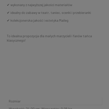
✔ wykonany z najwyższej jakości materiałów
✔ idealny do zabawy w teatr, taniec, scenki i przebieranki
✔ kolekcjonerska jakość i estetyka Maileg
To idealna propozycja dla małych marzycieli i fanów tańca
klasycznego!
Rozmiar
Wysokość: 24,00 cm, Waga netto: 0,06 kg