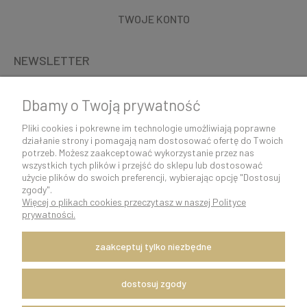
TWOJE KONTO
NEWSLETTER
Dbamy o Twoją prywatność
Pliki cookies i pokrewne im technologie umożliwiają poprawne
działanie strony i pomagają nam dostosować ofertę do Twoich
potrzeb. Możesz zaakceptować wykorzystanie przez nas
wszystkich tych plików i przejść do sklepu lub dostosować
użycie plików do swoich preferencji, wybierając opcję "Dostosuj
zgody".
Więcej o plikach cookies przeczytasz w naszej Polityce
K O N T A K T 5 0 0 5 0 6 9 2 9 | s k l e p @ c o c o s h k i . p l
prywatności.
pokaż pełną wersję strony
zaakceptuj tylko niezbędne
Szybka i sprawna wysyłka w ciągu 24h.
Dostawę zapewnia firma kurierska DPD Polska.
Witaj, nasz sklep internetowy wykorzystuje pliki cookies.
dostosuj zgody
x