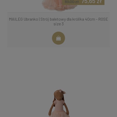
75,65 zł
89,00 zł
MAILEG Ubranko | Strój baletowy dla królika 40cm - ROSE
size 3