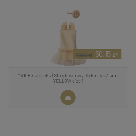
50,15 zł
59,00 zł
MAILEG Ubranko | Strój baletowy dla królika 21cm -
YELLOW size 1