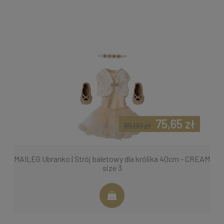
75,65 zł
89,00 zł
MAILEG Ubranko | Strój baletowy dla królika 40cm - CREAM
size 3