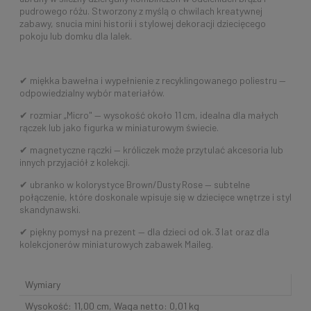
pudrowego różu. Stworzony z myślą o chwilach kreatywnej
zabawy, snucia mini historii i stylowej dekoracji dziecięcego
pokoju lub domku dla lalek.
✔ miękka bawełna i wypełnienie z recyklingowanego poliestru —
odpowiedzialny wybór materiałów.
✔ rozmiar „Micro" — wysokość około 11 cm, idealna dla małych
rączek lub jako figurka w miniaturowym świecie.
✔ magnetyczne rączki — króliczek może przytulać akcesoria lub
innych przyjaciół z kolekcji.
✔ ubranko w kolorystyce Brown/Dusty Rose — subtelne
połączenie, które doskonale wpisuje się w dziecięce wnętrze i styl
skandynawski.
✔ piękny pomysł na prezent — dla dzieci od ok. 3 lat oraz dla
kolekcjonerów miniaturowych zabawek Maileg.
Wymiary
Wysokość: 11,00 cm, Waga netto: 0,01 kg