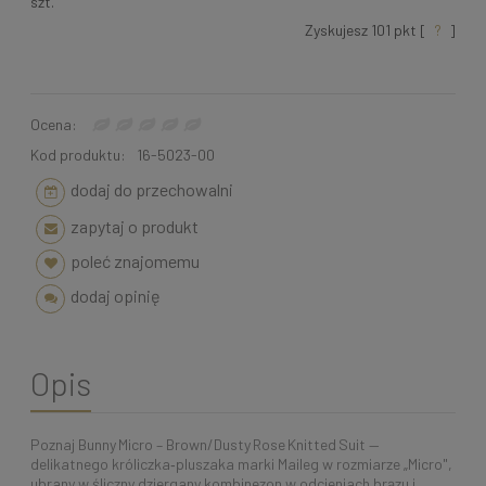
szt.
Zyskujesz
101
pkt [
?
]
Ocena:
Kod produktu:
16-5023-00
dodaj do przechowalni
zapytaj o produkt
poleć znajomemu
dodaj opinię
Opis
Poznaj Bunny Micro – Brown/Dusty Rose Knitted Suit —
delikatnego króliczka‑pluszaka marki Maileg w rozmiarze „Micro",
ubrany w śliczny dziergany kombinezon w odcieniach brązu i