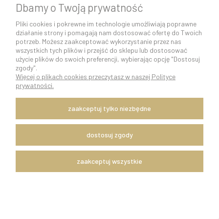
Dbamy o Twoją prywatność
Pliki cookies i pokrewne im technologie umożliwiają poprawne
działanie strony i pomagają nam dostosować ofertę do Twoich
potrzeb. Możesz zaakceptować wykorzystanie przez nas
wszystkich tych plików i przejść do sklepu lub dostosować
użycie plików do swoich preferencji, wybierając opcję "Dostosuj
zgody".
Więcej o plikach cookies przeczytasz w naszej Polityce
K O N T A K T 5 0 0 5 0 6 9 2 9 | s k l e p @ c o c o s h k i . p l
prywatności.
pokaż pełną wersję strony
zaakceptuj tylko niezbędne
Szybka i sprawna wysyłka w ciągu 24h.
Dostawę zapewnia firma kurierska DPD Polska.
Witaj, nasz sklep internetowy wykorzystuje pliki cookies.
dostosuj zgody
x
Zapisanych za pomocą cookies informacji używamy w celach reklamowych
zaakceptuj wszystkie
i statystycznych. W programie służącym do obsługi internetu można
zmienić ustawienia dotyczące cookies. Korzystanie z naszych serwisów
internetowych bez zmiany ustawień dotyczących cookies oznacza, że będą
one zapisane w pamięci urządzenia. Więcej informacji można znaleźć w
naszym REGULAMINIE sklepu.
Sklep internetowy Shoper Premium