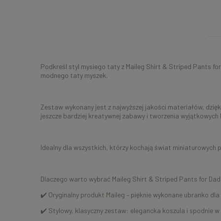
Podkreśl styl mysiego taty z Maileg Shirt & Striped Pants fo
modnego taty myszek.
Zestaw wykonany jest z najwyższej jakości materiałów, dzięki
jeszcze bardziej kreatywnej zabawy i tworzenia wyjątkowych h
Idealny dla wszystkich, którzy kochają świat miniaturowych p
Dlaczego warto wybrać Maileg Shirt & Striped Pants for Da
✔️ Oryginalny produkt Maileg – pięknie wykonane ubranko dla
✔️ Stylowy, klasyczny zestaw: elegancka koszula i spodnie w