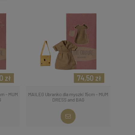
0 zł
74,50 zł
cm - MUM
MAILEG Ubranko dla myszki 15cm - MUM
G
DRESS and BAG