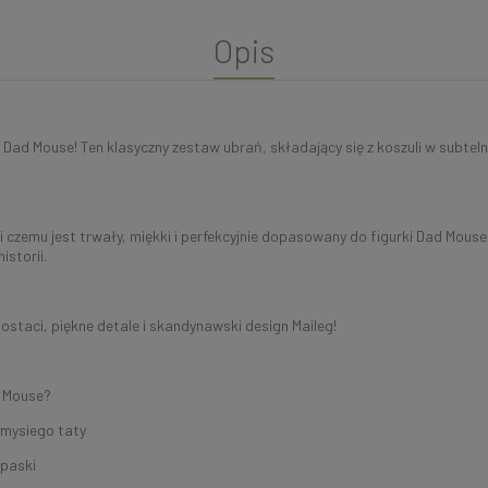
Opis
r Dad Mouse! Ten klasyczny zestaw ubrań, składający się z koszuli w subtel
 czemu jest trwały, miękki i perfekcyjnie dopasowany do figurki Dad Mouse.
istorii.
ostaci, piękne detale i skandynawski design Maileg!
d Mouse?
 mysiego taty
 paski