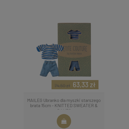
63,33 zł
74,50 zł
MAILEG Ubranko dla myszki starszego
brata 15cm - KNITTED SWEATER &
PANTS