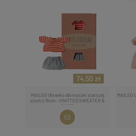
74,50 zł
MAILEG Ubranko dla myszki starszej
MAILEG U
siostry 15cm - KNITTED SWEATER &
SKIRT