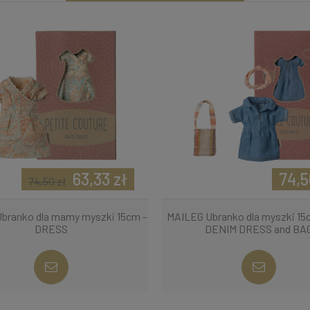
63,33 zł
74,5
74,50 zł
branko dla mamy myszki 15cm -
MAILEG Ubranko dla myszki 15
DRESS
DENIM DRESS and BA