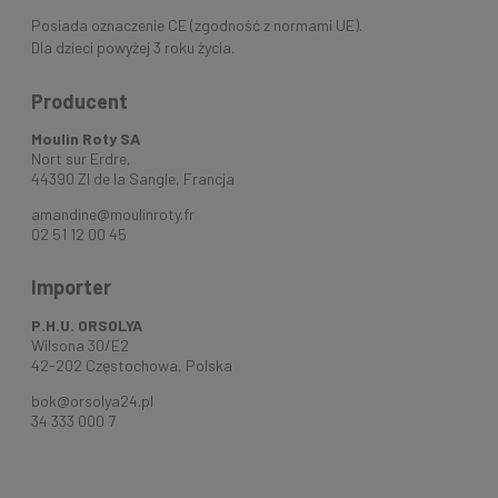
Posiada oznaczenie CE (zgodność z normami UE).
Dla dzieci powyżej 3 roku życia.
Producent
Moulin Roty SA
Nort sur Erdre,
44390 ZI de la Sangle, Francja
amandine@moulinroty.fr
02 51 12 00 45
Importer
P.H.U. ORSOLYA
Wilsona 30/E2
42-202 Częstochowa, Polska
bok@orsolya24.pl
34 333 000 7