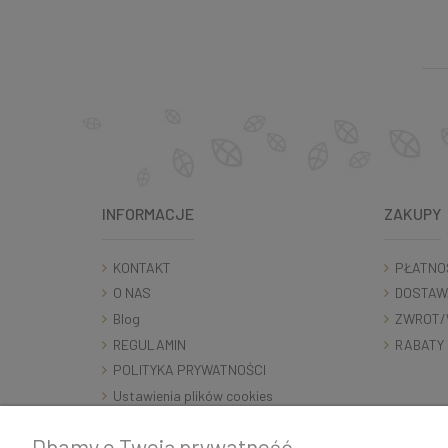
INFORMACJE
ZAKUPY
KONTAKT
PŁATNO
O NAS
DOSTAW
Blog
ZWROT/
REGULAMIN
RABATY
POLITYKA PRYWATNOŚCI
Ustawienia plików cookies
RODO
Dbamy o Twoją prywatność