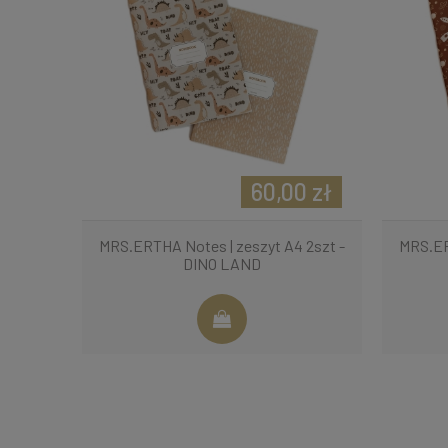
60,00 zł
MRS.ERTHA Notes | zeszyt A4 2szt -
MRS.ER
DINO LAND