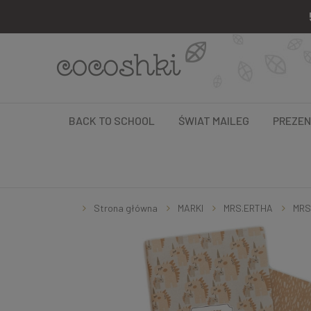
BACK TO SCHOOL
ŚWIAT MAILEG
PREZE
Strona główna
MARKI
MRS.ERTHA
MRS