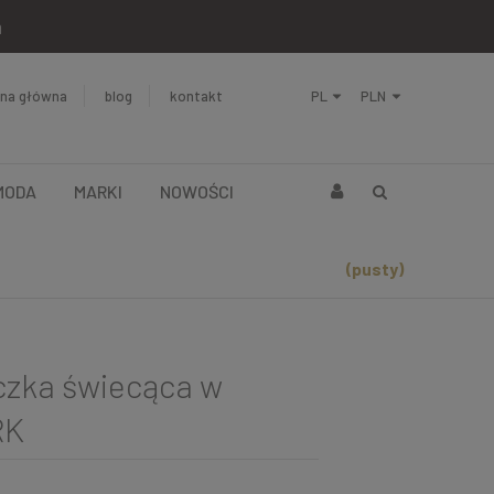
a
ona główna
blog
kontakt
MODA
MARKI
NOWOŚCI
(pusty)
eczka świecąca w
RK