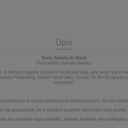
Opis
Seria Smiski At Work
Pracowitść nabrała blasku!
 6 różnych figurek Smiski At Work jest tutaj, aby ukryć się w bi
miski Presenting, Smiski Good Idea, Smiski On the Road lub L
wzrośnie!
 sprzedawane w zapieczętowanych opakowaniach, nie ma możli
 nie gwarantuje, że w każdym pudełku otrzymasz inną postać.
du na charakter tego produktu, otwarte pudełka nie podlegają 