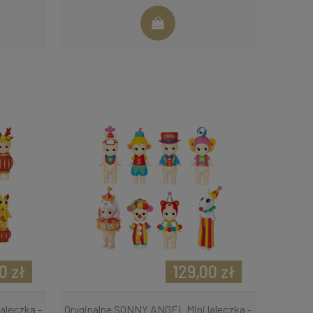
0 zł
129,00 zł
aleczka -
Oryginalne SONNY ANGEL Mini laleczka -