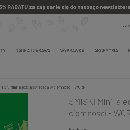
5% RABATU za zapisanie się do naszego newsletter
str
NTY
NAUKA I ZABAWA
WYPRAWKA
AKCESORIA
MISKI Mini laleczka świecąca w ciemności - WORK
SMISKI Mini lal
ciemności - WO
Producent: