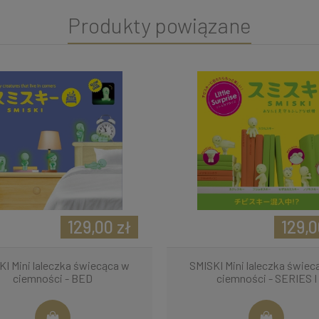
Produkty powiązane
129,00 zł
129,0
KI Mini laleczka świecąca w
SMISKI Mini laleczka świec
ciemności - BED
ciemności - SERIES I