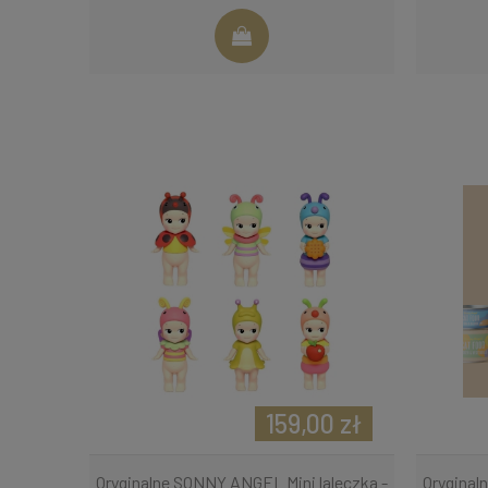
159,00 zł
Oryginalne SONNY ANGEL Mini laleczka -
Oryginal