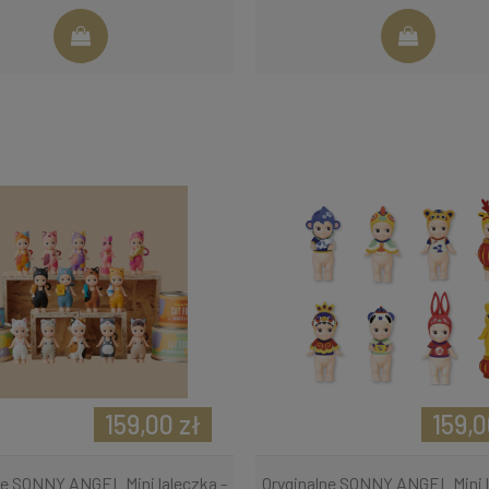
159,00 zł
159,0
ne SONNY ANGEL Mini laleczka -
Oryginalne SONNY ANGEL Mini l