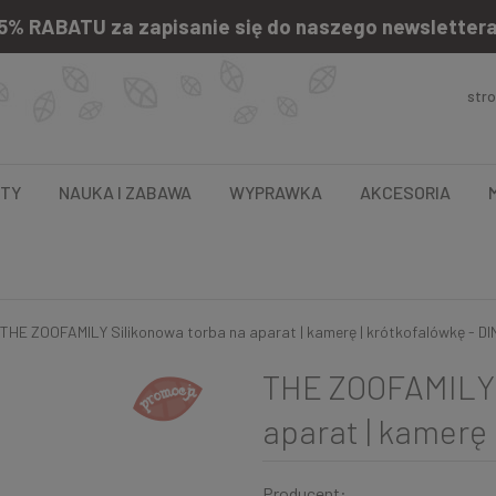
5% RABATU za zapisanie się do naszego newsletter
str
NTY
NAUKA I ZABAWA
WYPRAWKA
AKCESORIA
THE ZOOFAMILY Silikonowa torba na aparat | kamerę | krótkofalówkę - D
THE ZOOFAMILY 
aparat | kamerę 
Producent: