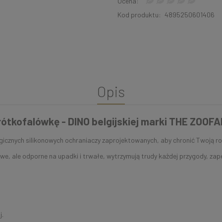
Ocena:
Kod produktu:
4895250601406
Opis
krótkofalówkę - DINO belgijskiej marki THE ZOOFA
gicznych silikonowych ochraniaczy zaprojektowanych, aby chronić Twoją rod
lowe, ale odporne na upadki i trwałe, wytrzymują trudy każdej przygody, 
j.