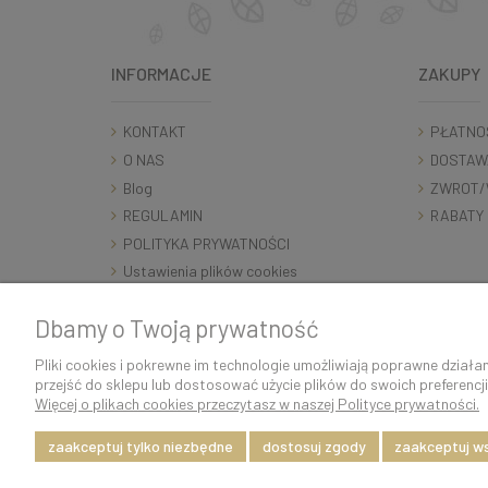
INFORMACJE
ZAKUPY
KONTAKT
PŁATNO
O NAS
DOSTAW
Blog
ZWROT/
REGULAMIN
RABATY
POLITYKA PRYWATNOŚCI
Ustawienia plików cookies
RODO
Dbamy o Twoją prywatność
Pliki cookies i pokrewne im technologie umożliwiają poprawne dział
przejść do sklepu lub dostosować użycie plików do swoich preferencji
Szybka i sprawna wysyłka w ciągu 24h.
Więcej o plikach cookies przeczytasz w naszej Polityce prywatności.
Dostawę zapewnia firma kurierska DPD Polska.
zaakceptuj tylko niezbędne
dostosuj zgody
zaakceptuj w
Witaj, nasz sklep internetowy wykorzystuje pliki cookies.
x