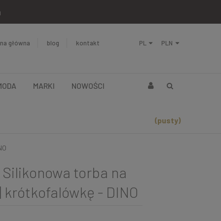
a
ona główna
blog
kontakt
MODA
MARKI
NOWOŚCI
(pusty)
INO
Silikonowa torba na
| krótkofalówkę - DINO