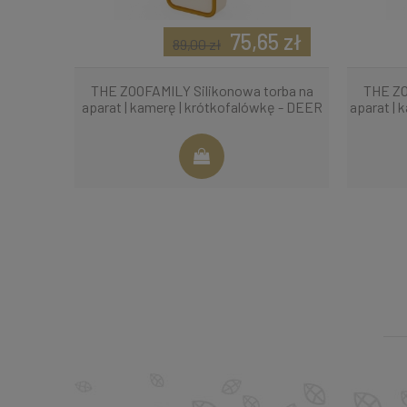
75,65 zł
89,00 zł
THE ZOOFAMILY Silikonowa torba na
THE ZO
aparat | kamerę | krótkofalówkę - DEER
aparat |