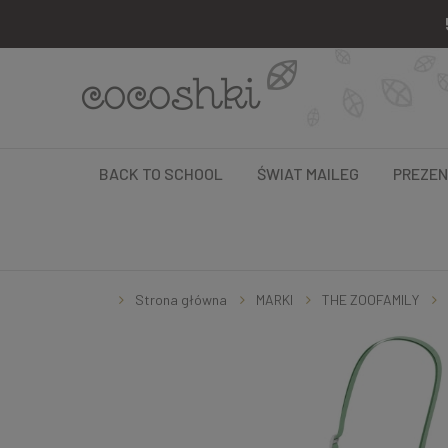
BACK TO SCHOOL
ŚWIAT MAILEG
PREZE
Strona główna
MARKI
THE ZOOFAMILY