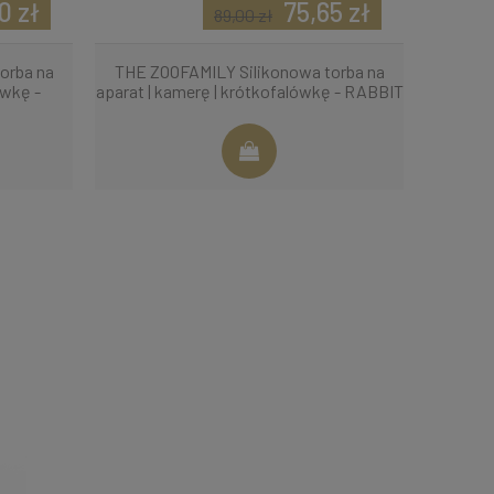
0 zł
75,65 zł
89,00 zł
orba na
THE ZOOFAMILY Silikonowa torba na
ówkę -
aparat | kamerę | krótkofalówkę - RABBIT