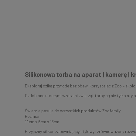
Silikonowa torba na aparat | kamerę | 
Eksploruj dziką przyrodę bez obaw, korzystając z Zoo – ekolo
Ozdobione uroczymi wzorami zwierząt torby są nie tylko sty
Świetnie pasuje do wszystkich produktów Zoofamily
Rozmiar
14cm x 6cm x 13cm
Przyjazny silikon zapewniający stylowy i zrównoważony rozwó