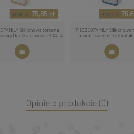
75,65 zł
75,6
89,00 zł
89,00 zł
OFAMILY Silikonowa torba na
THE ZOOFAMILY Silikonowa t
 kamerę | krótkofalówkę - KOALA
aparat | kamerę | krótkofal
RACCOON
Opinie o produkcie (0)