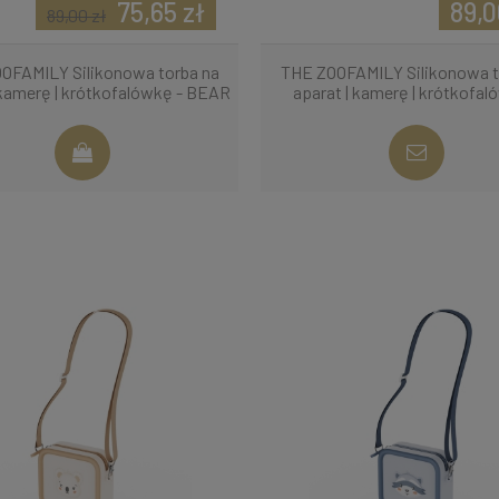
75,65 zł
89,0
89,00 zł
OFAMILY Silikonowa torba na
THE ZOOFAMILY Silikonowa t
 kamerę | krótkofalówkę - BEAR
aparat | kamerę | krótkofal
UNICORN