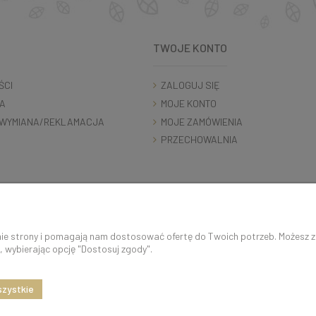
TWOJE KONTO
ŚCI
ZALOGUJ SIĘ
A
MOJE KONTO
WYMIANA/REKLAMACJA
MOJE ZAMÓWIENIA
PRZECHOWALNIA
K O N T A K T 5 0 0 5 0 6 9 2 9 | s k l e p @ c o c o s h k i . p l
anie strony i pomagają nam dostosować ofertę do Twoich potrzeb. Możesz 
, wybierając opcję "Dostosuj zgody".
szystkie