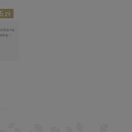
5 zł
orba na
ówkę -