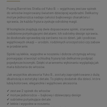
Poznaj Barrettes Stella od Yuko B. — wyjątkowy zestaw spinek
do włosów inspirowany światem dziecięcej wyobraźni. Delikatny
motyw jednorożca nadaje całości bajkowego charakteru i
sprawia, że każda fryzura zyskuje odrobinę magii.
W komplecie znajdują się dwie dopasowane spinki, starannie
ozdobione połyskującymi detalami. Ich subtelny design sprawia,
że doskonale sprawdzą się zarówno na co dzień, jak i podczas
wyjątkowych okazji — urodzin, rodzinnych uroczystości czy zabaw
w przebieranie.
Spinki są lekkie, wygodne w noszeniu i dobrze utrzymują włosy,
pomagając stworzyć schludną fryzurę lub delikatnie podpiąć
pojedyncze kosmyki. Dzięki starannemu wykonaniu wyglądają jak
mała biżuteria do włosów.
Jak wszystkie akcesoria Yuko B., zostały zaprojektowane z dużą
dbałością o estetykę i detale. To piękny dodatek dla dzieci, które
lubią kolorowe, eleganckie i wyjątkowe akcesoria.
✔ zestaw 2 spinek do włosów
✔ motyw jednorożca — bajkowy i dziewczęcy design
✔ subtelne połyskujące detale
✔ lekkie i wygodne w noszeniu