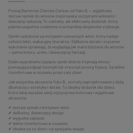
Poznaj Barrettes Cherries Cerises od Yuko B. — wyjątkowy
zestaw spinek do włosów inspirowany soczystymi wiśniami i
dziecięcą radością. To subtelny, ale efektowny dodatek, który
pięknie uzupełnia codzienne oraz bardziej eleganckie stylizacje.
Spinki ozdobione są motywem czerwonych wiśni, który nadaje
całości lekki, wakacyjny charakter. Delikatne detale i staranne
wykonanie sprawiają, że wyglądają jak mała biżuteria do włosów
— pełna koloru, uroku i dziewczęcej fantazji.
Dzięki wygodnemu zapięciu spinki dobrze trzymają włosy i
pomagają podpiąć kosmyki lub stworzyć prostą fryzurę. Są lekkie
i komfortowe w noszeniu przez cały dzień.
Jak wszystkie akcesoria Yuko B., zostały zaprojektowane z dużą
dbałością o estetykę i detale. To idealny dodatek dla dzieci,
które lubią wyrażać swój styl poprzez kolorowe i wyjątkowe
akcesoria.
✔ zestaw spinek z motywem wiśni
✔ delikatny, dziewczęcy design
✔ wygodne zapięcie
✔ lekkie i komfortowe w noszeniu
✔ idealne na co dzień i na specjalne okazje