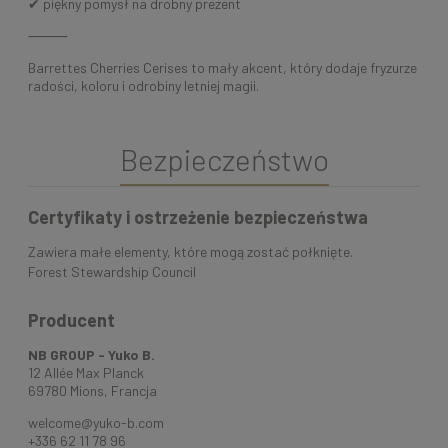
✔ piękny pomysł na drobny prezent
⸻
Barrettes Cherries Cerises to mały akcent, który dodaje fryzurze
radości, koloru i odrobiny letniej magii.
Bezpieczeństwo
Certyfikaty i ostrzeżenie bezpieczeństwa
Zawiera małe elementy, które mogą zostać połknięte.
Forest Stewardship Council
Producent
NB GROUP - Yuko B.
12 Allée Max Planck
69780 Mions, Francja
welcome@yuko-b.com
+336 62 11 78 96