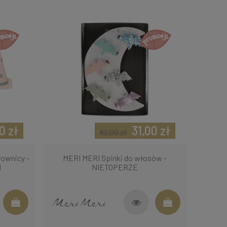
0 zł
31,00 zł
62,00 zł
rownicy -
MERI MERI Spinki do włosów -
N
NIETOPERZE