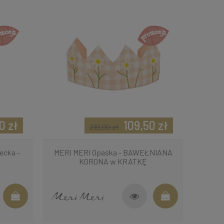
0 zł
109,50 zł
219,00 zł
ecka -
MERI MERI Opaska - BAWEŁNIANA
KORONA w KRATKĘ