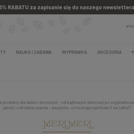
5% RABATU za zapisanie się do naszego newsletter
str
NTY
NAUKA I ZABAWA
WYPRAWKA
AKCESORIA
e produkty dla dzieci i dorosłych – od bajkowych dekoracji po oryginalne z
jakość i odrobina czarów – wszystko, co kochają najmłodsi (i nie tylko!).
MERI MERI