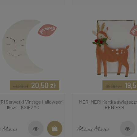
20,50 zł
19,5
41,00 zł
39,00 zł
RI Serwetki Vintage Halloween
MERI MERI Kartka świąteczn
16szt - KSIĘŻYC
RENIFER