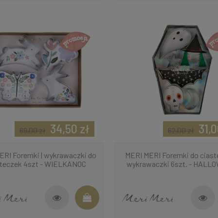
34,50 zł
31,0
69,00 zł
62,00 zł
ERI Foremki | wykrawaczki do
MERI MERI Foremki do ciast
steczek 4szt - WIELKANOC
wykrawaczki 6szt. - HAL