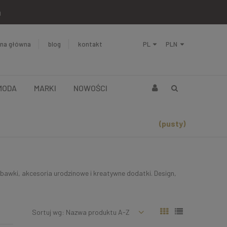
a
ona główna
blog
kontakt
MODA
MARKI
NOWOŚCI
(pusty)
abawki, akcesoria urodzinowe i kreatywne dodatki. Design,
Sortuj wg:
Nazwa produktu A-Z