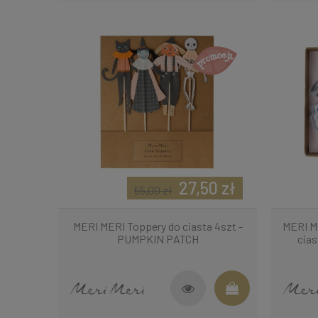
27,50 zł
55,00 zł
MERI MERI Toppery do ciasta 4szt -
MERI M
PUMPKIN PATCH
cia