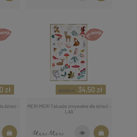
0 zł
34,50 zł
69,00 zł
 dzieci -
MERI MERI Tatuaże zmywalne dla dzieci -
LAS