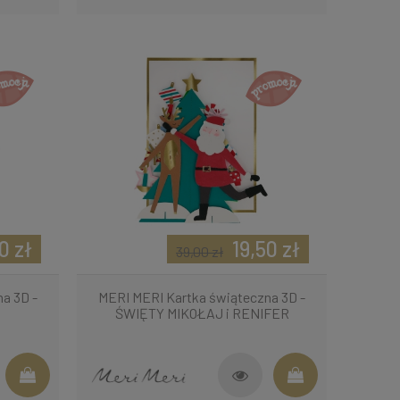
0 zł
19,50 zł
39,00 zł
a 3D -
MERI MERI Kartka świąteczna 3D -
ŚWIĘTY MIKOŁAJ i RENIFER