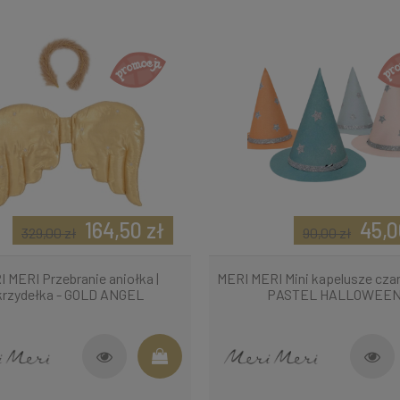
164,50 zł
45,0
329,00 zł
90,00 zł
 MERI Przebranie aniołka |
MERI MERI Mini kapelusze cza
krzydełka - GOLD ANGEL
PASTEL HALLOWEE