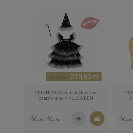
229,50 zł
459,00 zł
MERI MERI Przebranie | kostium
MERI
czarownica - HALLOWEEN
s