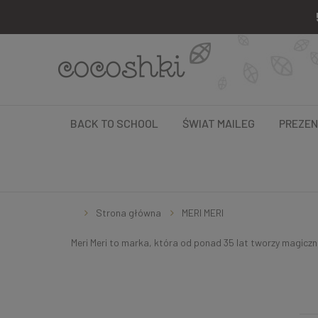
BACK TO SCHOOL
ŚWIAT MAILEG
PREZE
Strona główna
MERI MERI
Meri Meri to marka, która od ponad 35 lat tworzy magiczn