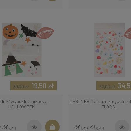
19,50 zł
34,5
39,00 zł
69,00 zł
lejki wypukłe 5 arkuszy -
MERI MERI Tatuaże zmywalne dla
HALLOWEEN
FLORAL