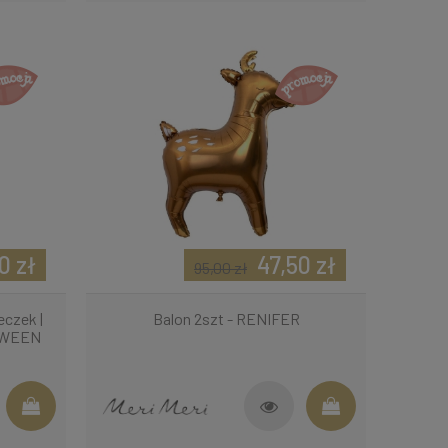
0 zł
47,50 zł
95,00 zł
eczek |
Balon 2szt - RENIFER
LOWEEN