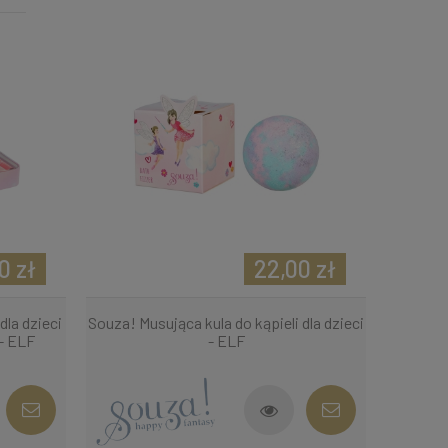
0 zł
22,00 zł
la dzieci
Souza! Musująca kula do kąpieli dla dzieci
 - ELF
- ELF