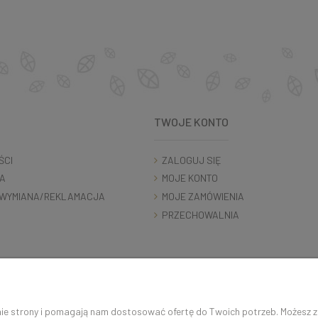
TWOJE KONTO
ŚCI
ZALOGUJ SIĘ
A
MOJE KONTO
WYMIANA/REKLAMACJA
MOJE ZAMÓWIENIA
PRZECHOWALNIA
K O N T A K T 5 0 0 5 0 6 9 2 9 | s k l e p @ c o c o s h k i . p l
anie strony i pomagają nam dostosować ofertę do Twoich potrzeb. Możesz 