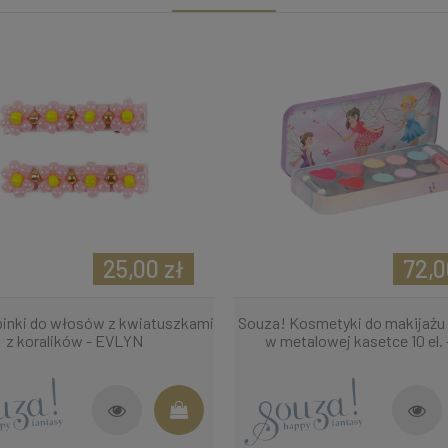
25,00 zł
72,0
pinki do włosów z kwiatuszkami
Souza! Kosmetyki do makijażu d
z koralików - EVLYN
w metalowej kasetce 10 el.