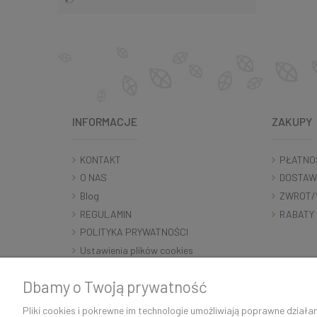
INFORMACJE
ZAKUPY
KONTAKT
PŁATNO
O NAS
DOSTAW
Blog
ZWROT/
REGULAMIN
RABATY
POLITYKA PRYWATNOŚCI
Ustawienia plików cookies
RODO
Dbamy o Twoją prywatność
Pliki cookies i pokrewne im technologie umożliwiają poprawne dział