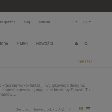
a
ona główna
blog
kontakt
MODA
MARKI
NOWOŚCI
(pusty)
 kręci się wokół fantazji i wyjątkowego designu,
śnie sposób powstają magiczne kostiumy Souza!. Tu
tronautów…
Sortuj wg:
Nazwa produktu A-Z