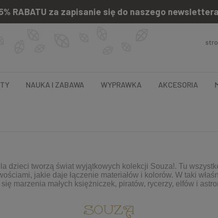
5% RABATU za zapisanie się do naszego newsletter
str
NTY
NAUKA I ZABAWA
WYPRAWKA
AKCESORIA
la dzieci tworzą świat wyjątkowych kolekcji Souza!. Tu wszystko
ściami, jakie daje łączenie materiałów i kolorów. W taki wła
 się marzenia małych księżniczek, piratów, rycerzy, elfów i as
SOUZA